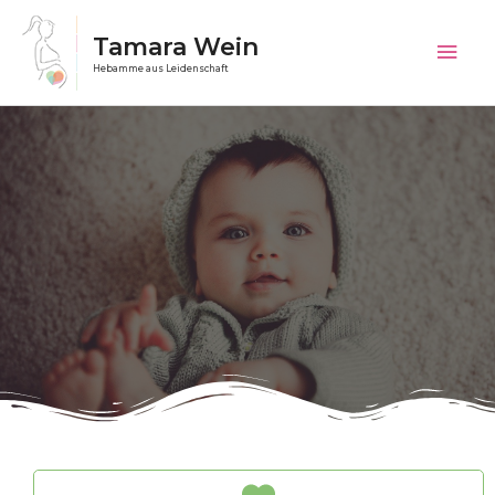
Zum
Inhalt
Tamara Wein
Hau
springen
Hebamme aus Leidenschaft